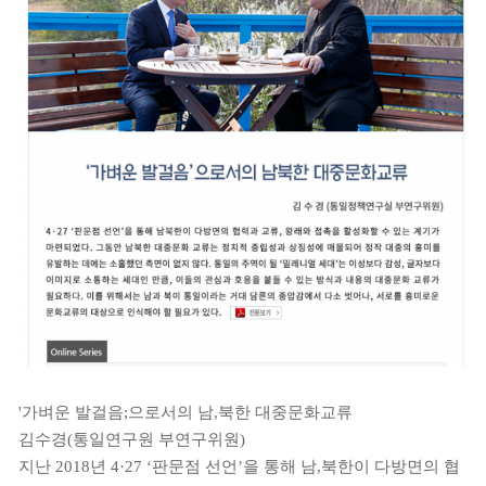
'가벼운 발걸음;으로서의 남,북한 대중문화교류
김수경(통일연구원 부연구위원)
지난 2018년 4·27 ‘판문점 선언’을 통해 남,북한이 다방면의 협