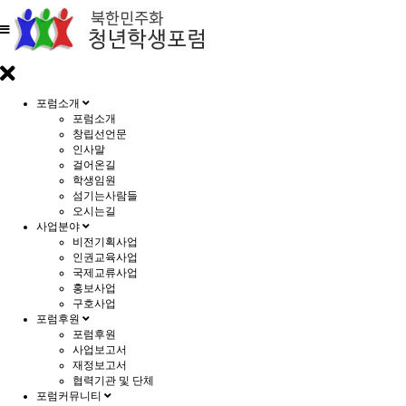
포럼소개
포럼소개
창립선언문
인사말
걸어온길
학생임원
섬기는사람들
오시는길
사업분야
비전기획사업
인권교육사업
국제교류사업
홍보사업
구호사업
포럼후원
포럼후원
사업보고서
재정보고서
협력기관 및 단체
포럼커뮤니티