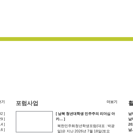
보기
더보기
포럼사업
2 ]
[ 남북 청년대학생 민주주의 리더십 아
남
9 ]
카… ]
남
4 ]
2
북한민주화청년학생포럼(대표 : 박광
6 ]
남
일)은 지난 2026년 7월 18일(토요