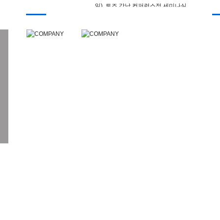
일), 토즈 강남 컨퍼런스점 세미나실
에서 '…